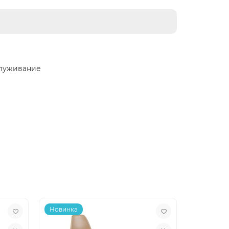
служивание
Новинка
Новинка