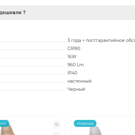
дешевле ?
3 года + постгарантийное об
CRI90
16W
960 Lm
IP40
настенный
Черный
нка
Новинка