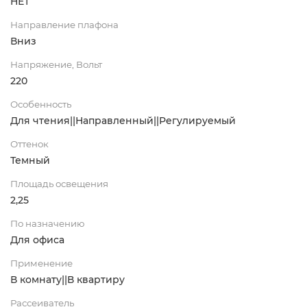
НЕТ
Направление плафона
Вниз
Напряжение, Вольт
220
Особенность
Для чтения||Направленный||Регулируемый
Оттенок
Темный
Площадь освещения
2,25
По назначению
Для офиса
Применение
В комнату||В квартиру
Рассеиватель