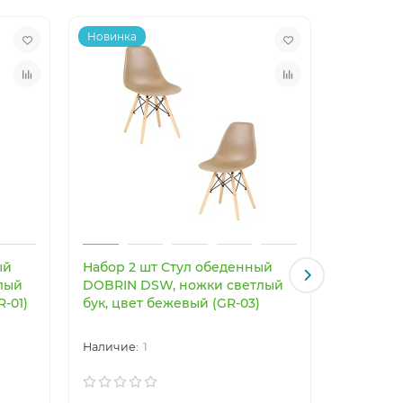
Новинка
Новинка
ый
Набор 2 шт Стул обеденный
Светоди
лый
DOBRIN DSW, ножки светлый
светильн
R-01)
бук, цвет бежевый (GR-03)
Imperiu
1