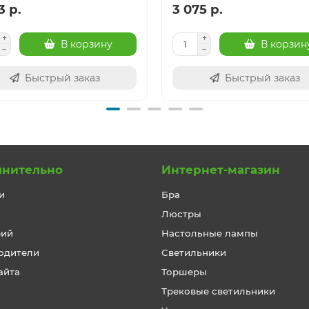
3 р.
3 075 р.
В корзину
В корзин
Быстрый заказ
Быстрый заказ
лнительно
Интернет-магазин
и
Бра
Люстры
рий
Настольные лампы
одители
Светильники
айта
Торшеры
Трековые светильники