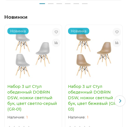
сосульки» отличаются большим сроком службы (не
менее 50000 часов при правильной эксплуатации) и
очень низким энергопотреблением. Дополнительным
Новинки
преимуществом наших «Светодиодных сосулек»
является то, что при их изготовлении используются
японские светодиоды Nichia.
Новинка
Новинка
Набор 3 шт Стул
Набор 3 шт Стул
обеденный DOBRIN
обеденный DOBRIN
DSW, ножки светлый
DSW, ножки светлый
бук, цвет светло-серый
бук, цвет бежевый (GR-
(GR-01)
03)
1
1