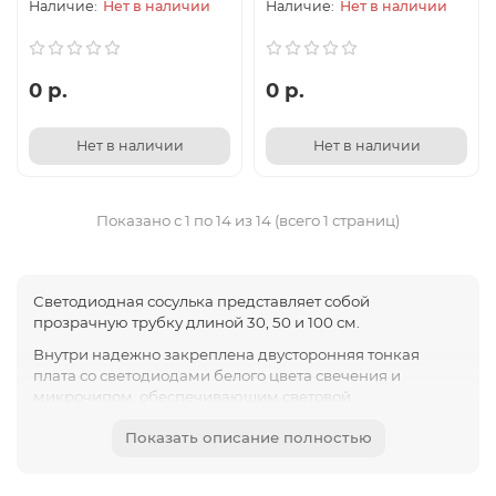
Нет в наличии
Нет в наличии
0 р.
0 р.
Нет в наличии
Нет в наличии
Показано с 1 по 14 из 14 (всего 1 страниц)
Светодиодная сосулька представляет собой
прозрачную трубку длиной 30, 50 и 100 см.
Внутри надежно закреплена двусторонняя тонкая
плата со светодиодами белого цвета свечения и
микрочипом, обеспечивающим световой
динамический эффект стекающей капли. Сосулька
Показать описание полностью
оснащена стандартным цоколем e27, что позволяет ее
легко использовать на улице, вкрутив в патрон
гирлянды Белт-лайт.