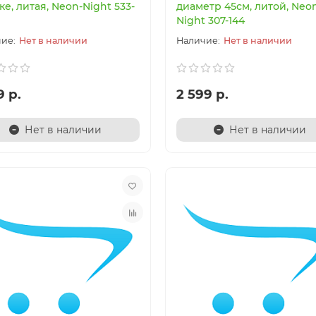
е, литая, Neon-Night 533-
диаметр 45см, литой, Neo
Night 307-144
Нет в наличии
Нет в наличии
9 р.
2 599 р.
нка
Новинка
Нет в наличии
Нет в наличии
 Люстра потолочная-
9521 Люстра потолочная-
илятор SURFER MANTRA
вентилятор PATAGONIA
MANTRA