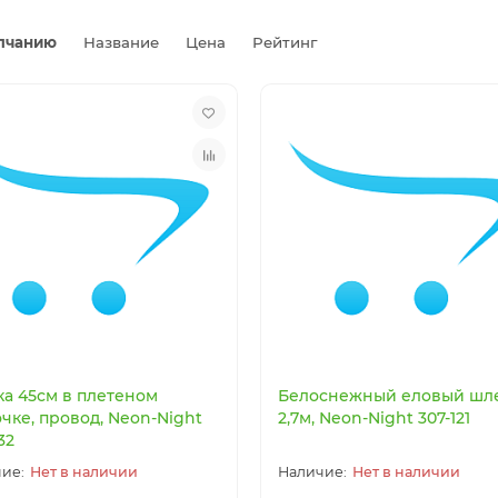
лчанию
Название
Цена
Рейтинг
ка 45см в плетеном
Белоснежный еловый шл
чке, провод, Neon-Night
2,7м, Neon-Night 307-121
32
Нет в наличии
Нет в наличии