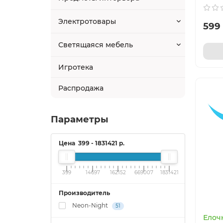
Электротовары
599 
Светящаяся мебель
Игротека
Распродажа
Параметры
Цена
399
-
1831421
р.
399
14697
162152
669007
1831421
Производитель
Neon-Night
51
Елоч