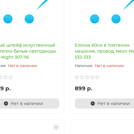
5-1A,20 Подвес Орфей
07046,33 Торшер Олси зо
 E27
10
88
0 р.
5 250 р.
5 900 р.
10 500 р.
ый шлейф искуственный
Елочка 60см в плетеном
м тепло-белые светодиоды
мешочке, провод, Neon-Ni
Night 307-116
533-333
В корзину
В корзин
Нет в наличии
Нет в наличии
Быстрый заказ
Быстрый заказ
9 р.
899 р.
Нет в наличии
Нет в наличии