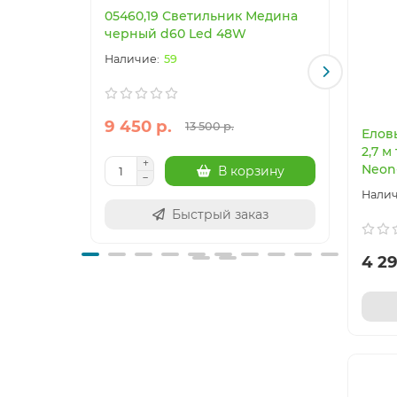
05460,19 Светильник Медина
0702
черный d60 Led 48W
медь
59
9 450 р.
2 95
13 500 р.
Елов
2,7 
Neon-
В корзину
Быстрый заказ
4 29