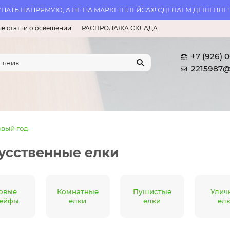
АТЬ НАПРЯМУЮ, А НЕ НА МАРКЕТПЛЕЙСАХ! СДЕЛАЕМ ДЕШЕВЛЕ!
е статьи о освещении
РАСПРОДАЖА СКЛАДА
+7 (926) 
2215987@
вый год
усственные елки
овые
Комнатные
Пушистые
Улич
ейфы
елки
елки
ел