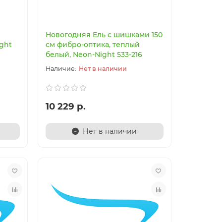
4
Новогодняя Ель с шишками 150
ght
см фибро-оптика, теплый
белый, Neon-Night 533-216
36 276 р.
41 017 
Нет в наличии
у
В корзину
10 229 р.
Быстрый заказ
Нет в наличии
Акция - 50%
Акция - 