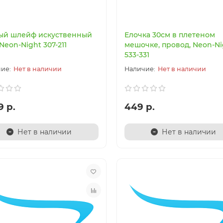
2
3
ый шлейф искуственный
Елочка 30см в плетеном
 Neon-Night 307-211
мешочке, провод, Neon-Ni
533-331
06 р.
39 364 р.
Нет в наличии
Нет в наличии
В корзину
В корзин
9 р.
449 р.
Быстрый заказ
Быстрый заказ
Нет в наличии
Нет в наличии
 - 50%
Акция - 50%