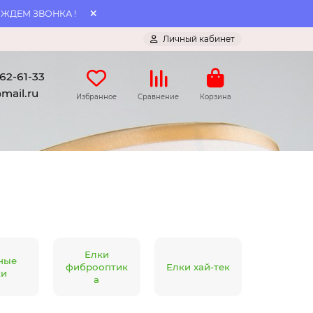
 ЖДЕМ ЗВОНКА !
Личный кабинет
062-61-33
mail.ru
Избранное
Сравнение
Корзина
Елки
ные
фиброоптик
Елки хай-тек
ки
а