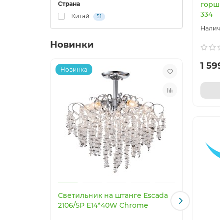
Страна
горшк
334
Китай
51
Новинки
1 59
Новинка
Нови
Светильник на штанге Escada
9474
2106/5P E14*40W Chrome
вент