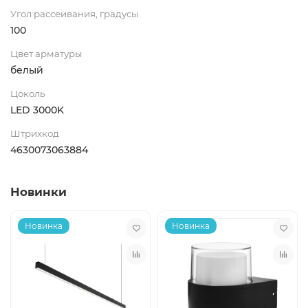
Угол рассеивания, градусы
100
Цвет арматуры
белый
Цоколь
LED 3000K
Штрихкод
4630073063884
Новинки
Новинка
Новинка