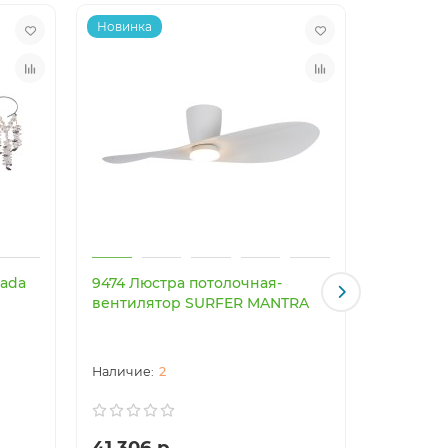
Новинка
Новинка
cada
9474 Люстра потолочная-
9521 Люс
вентилятор SURFER MANTRA
вентиля
MANTRA
2
41 306 р.
39 364