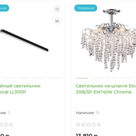
нка
Новинка
йный светильник
Светильник на штанге Es
ical LL311011
2106/5P E14*40W Chrome
1
11
0 р.
13 810 р.