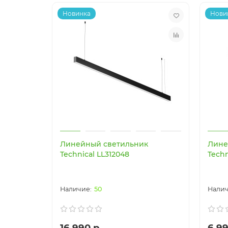
Новинка
Нови
Линейный светильник
Лине
Technical LL312048
Techn
50
16 990 р.
6 99