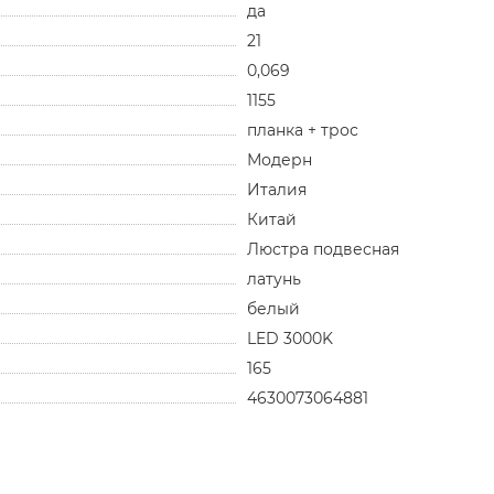
да
21
0,069
1155
планка + трос
Модерн
Италия
Китай
Люстра подвесная
латунь
белый
LED 3000K
165
4630073064881