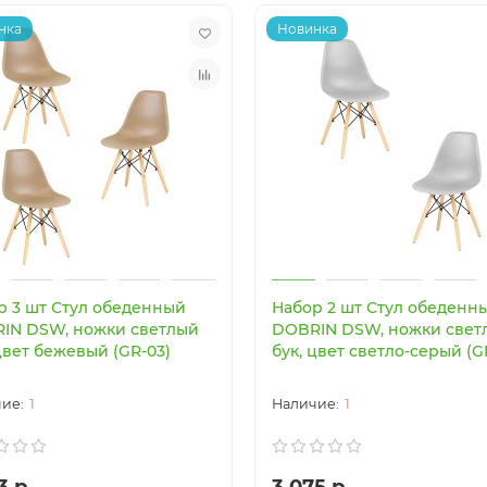
нка
Новинка
р 3 шт Стул обеденный
Набор 2 шт Стул обеденн
IN DSW, ножки светлый
DOBRIN DSW, ножки свет
цвет бежевый (GR-03)
бук, цвет светло-серый (G
1
1
3 р.
3 075 р.