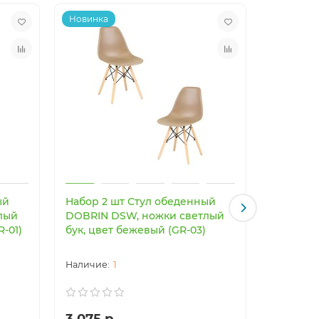
Новинка
Новинка
ый
Набор 2 шт Стул обеденный
Светоди
лый
DOBRIN DSW, ножки светлый
светильн
R-01)
бук, цвет бежевый (GR-03)
Imperiu
1
3 075 р.
24 003