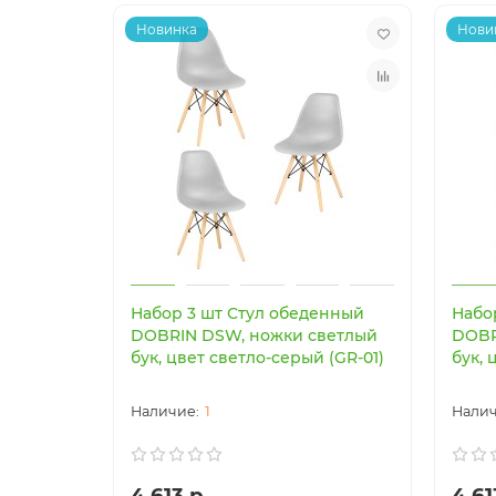
Новинка
Нови
Набор 3 шт Стул обеденный
Набо
DOBRIN DSW, ножки светлый
DOBR
бук, цвет светло-серый (GR-01)
бук, 
1
4 613 р.
4 61