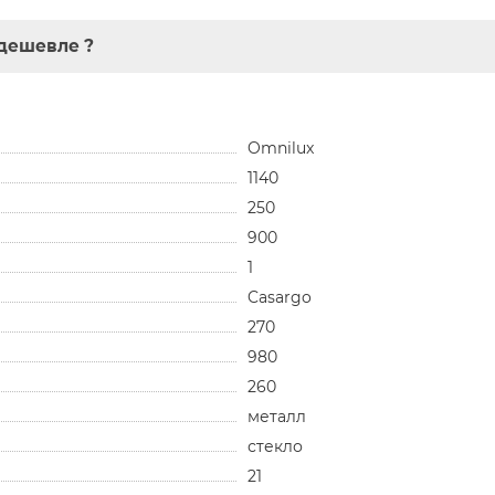
дешевле ?
Omnilux
1140
250
900
1
Casargo
270
980
260
металл
стекло
21