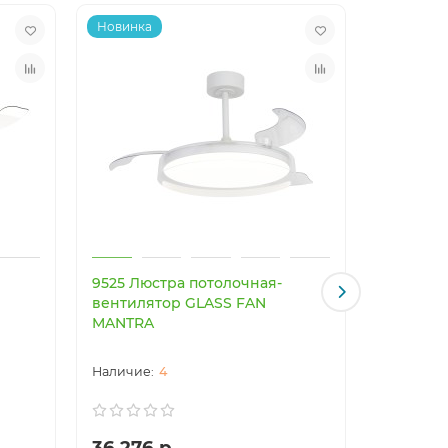
Новинка
Новинка
9525 Люстра потолочная-
9641 Люс
вентилятор GLASS FAN
вентиля
MANTRA
MANTRA
4
36 276 р.
41 017 