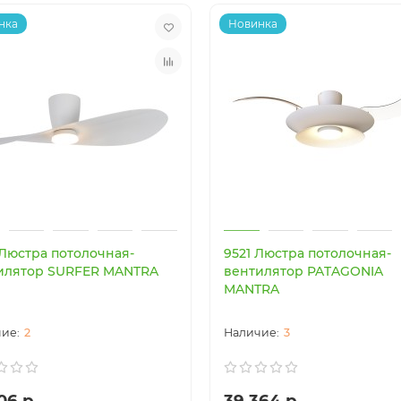
нка
Новинка
 Люстра потолочная-
9521 Люстра потолочная-
илятор SURFER MANTRA
вентилятор PATAGONIA
MANTRA
2
3
06 р.
39 364 р.