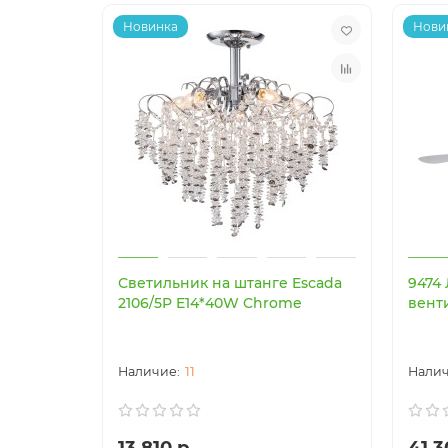
Новинка
Нови
Светильник на штанге Escada
9474
2106/5P E14*40W Chrome
вент
11
13 810 р.
41 3