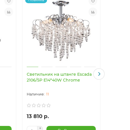
Светильник на штанге Escada
9474 Лю
2106/5P E14*40W Chrome
вентиля
11
13 810 р.
41 306 