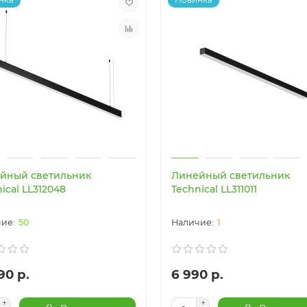
йный светильник
Линейный светильник
ical LL312048
Technical LL311011
50
1
90 р.
6 990 р.