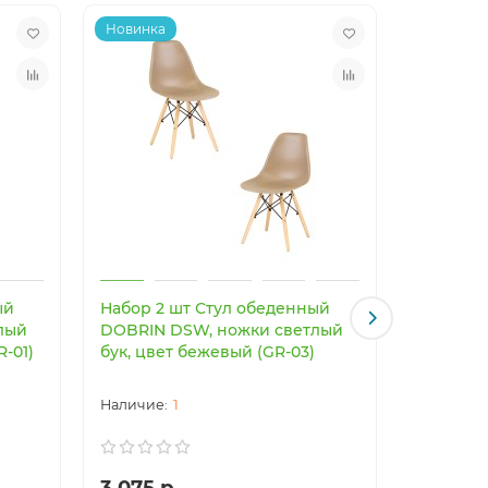
Новинка
Новинка
ый
Набор 2 шт Стул обеденный
Светоди
лый
DOBRIN DSW, ножки светлый
светильн
R-01)
бук, цвет бежевый (GR-03)
Imperiu
1
3 075 р.
24 003