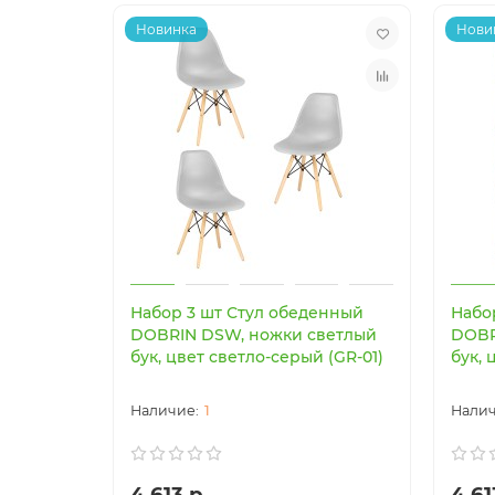
Новинка
Нови
Набор 3 шт Стул обеденный
Набо
DOBRIN DSW, ножки светлый
DOBR
бук, цвет светло-серый (GR-01)
бук, 
1
4 613 р.
4 61