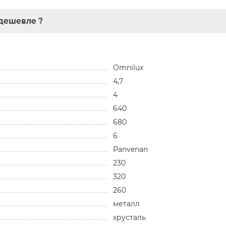
дешевле ?
Omnilux
4,7
4
640
680
6
Panvenan
230
320
260
металл
хрусталь