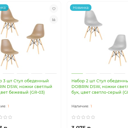
нка
Новинка
р 3 шт Стул обеденный
Набор 2 шт Стул обеденн
IN DSW, ножки светлый
DOBRIN DSW, ножки свет
цвет бежевый (GR-03)
бук, цвет светло-серый (G
1
1
3 р.
3 075 р.