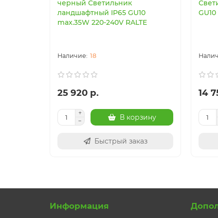
черный Светильник
Свет
ландшафтный IP65 GU10
GU10
max.35W 220-240V RALTE
18
25 920 р.
14 7
В корзину
Быстрый заказ
Информация
Допо