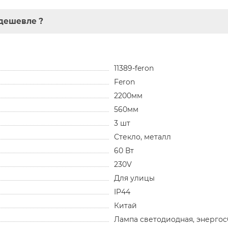
дешевле ?
11389-feron
Feron
2200мм
560мм
3 шт
Стекло, металл
60 Вт
230V
Для улицы
IP44
Китай
Лампа светодиодная, энерго