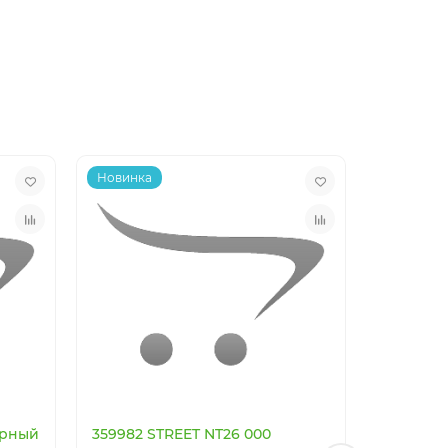
Новинка
Новинка
ерный
359982 STREET NT26 000
359983 S