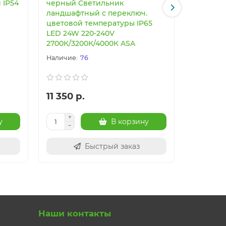
 IP54
черный Светильник
черный 
ландшафтный с переключ.
ландшаф
цветовой температуры IP65
цветово
LED 24W 220-240V
LED 12W 
2700К/3200К/4000К ASA
2700К/3
76
11 350 р.
8 060 
у
В корзину
Быстрый заказ
Наши контакты