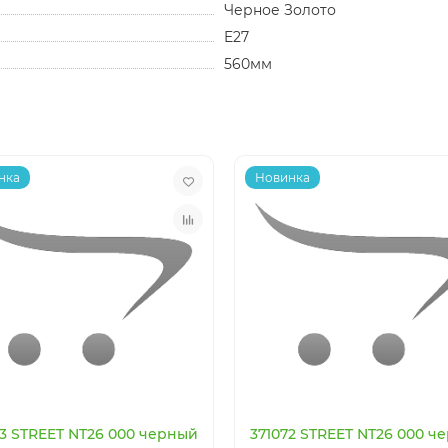
Черное Золото
E27
560мм
нка
Новинка
63 STREET NT26 000 черный
371072 STREET NT26 000 ч