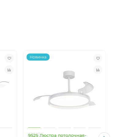
Новинка
Новинка
9525 Люстра потолочная-
9641 Люс