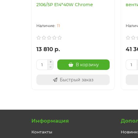
2106/5P E14*40W Chrome
вент
11
13 810 р.
41 3
В корзину
Быстрый заказ
Информация
Допо
Контакты
Новинк