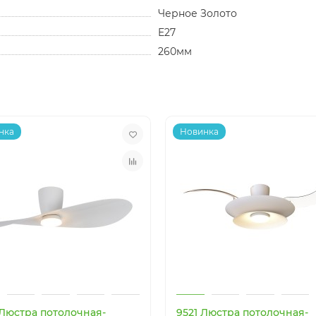
Черное Золото
E27
260мм
нка
Новинка
 Люстра потолочная-
9521 Люстра потолочная-