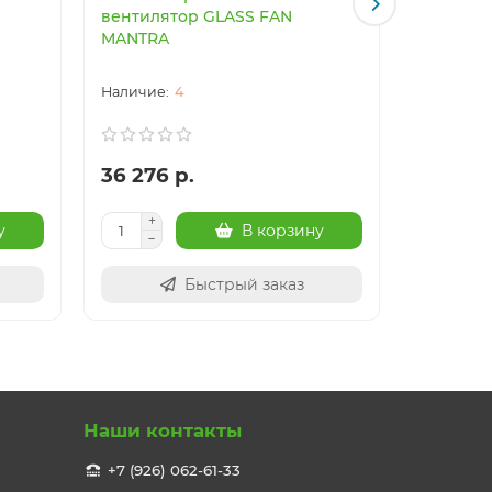
вентилятор GLASS FAN
вентиля
MANTRA
MANTRA
4
36 276 р.
41 017 
у
В корзину
Быстрый заказ
Наши контакты
+7 (926) 062-61-33