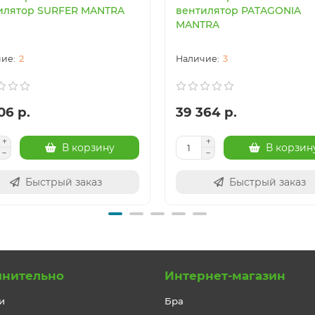
илятор SURFER MANTRA
вентилятор PATAGONIA
MANTRA
2
3
06 р.
39 364 р.
В корзину
В корзин
Быстрый заказ
Быстрый заказ
лнительно
Интернет-магазин
и
Бра