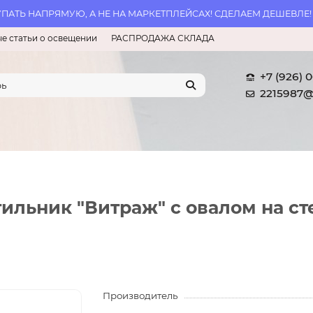
АТЬ НАПРЯМУЮ, А НЕ НА МАРКЕТПЛЕЙСАХ! СДЕЛАЕМ ДЕШЕВЛЕ!
е статьи о освещении
РАСПРОДАЖА СКЛАДА
+7 (926) 
2215987@
льник "Витраж" с овалом на сте
Производитель