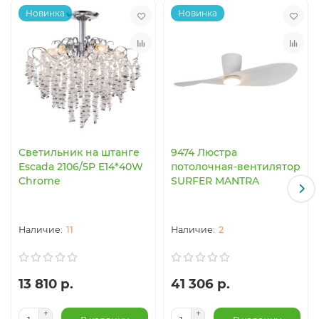
Новинка
Новинка
Светильник на штанге
9474 Люстра
Escada 2106/5P E14*40W
потолочная-вентилятор
Chrome
SURFER MANTRA
11
2
13 810 р.
41 306 р.