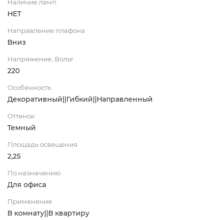
Наличие ламп
НЕТ
Направление плафона
Вниз
Напряжение, Вольт
220
Особенность
Декоративный||Гибкий||Направленный
Оттенок
Темный
Площадь освещения
2,25
По назначению
Для офиса
Применение
В комнату||В квартиру