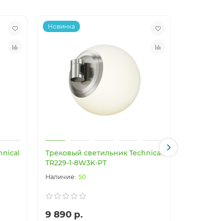
Новинка
Новинка
nical
Трековый светильник Technical
Трековый
TR229-1-8W3K-PT
TR229-1
50
9 890 р.
7 390 р