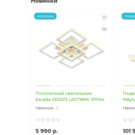
Новинки
Новинка
Нови
Потолочный светильник
Подв
Escada 10220/5 LED*98W White
Mayt
11
5 990 р.
101 