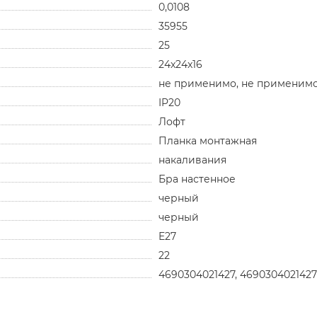
0,0108
35955
25
24x24x16
не применимо, не применим
IP20
Лофт
Планка монтажная
накаливания
Бра настенное
черный
черный
E27
22
4690304021427, 4690304021427