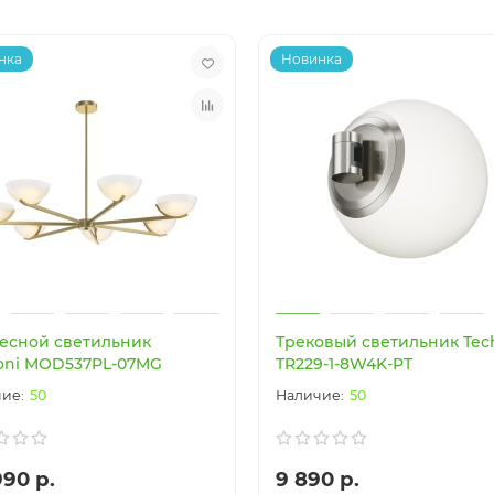
нка
Новинка
есной светильник
Трековый светильник Tech
oni MOD537PL-07MG
TR229-1-8W4K-PT
50
50
990 р.
9 890 р.