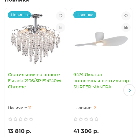
доставку по Москве. Срок доставки составляет 1-2 дня с
момента заказа! Оплатить товар также очень просто -
Новинка
Новинка
либо наличными курьеру при получении товара, либо
по предоплате по безналичному расчету.
Купить Светильник бра Omnilux OML-30001-01 в
интернет магазине Svetidom.ru очень просто —
достаточно лишь определиться с его количеством и
положить товар в корзину. Вы можете корректировать
свой заказ до нажатия кнопки «Оформить заказ» по
Светильник на штанге
9474 Люстра
вашему желанию.
Escada 2106/5P E14*40W
потолочная-вентилятор
Chrome
SURFER MANTRA
Мы знаем, что у Вас всегда есть выбор. Спасибо что
выбрали нас.
11
2
13 810 р.
41 306 р.