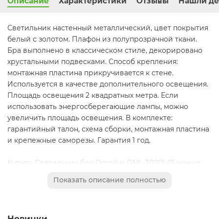
Описание
Характеристики
Отзывы
Нашли де
Светильник настенный металлический, цвет покрытия
белый с золотом. Плафон из полупрозрачной ткани.
Бра выполнено в классическом стиле, декорировано
хрустальными подвесками. Способ крепления:
монтажная пластина прикручивается к стене.
Используется в качестве дополнительного освещения.
Площадь освещения 2 квадратных метра. Если
использовать энергосберегающие лампы, можно
увеличить площадь освещения. В комплекте:
гарантийный талон, схема сборки, монтажная пластина
и крепежные саморезы. Гарантия 1 год.
Купить Светильник бра Omnilux OML-30001-01 можно
непосредственно на сайте, оформив заказ через
Показать описание полностью
корзину или позвонить нам по тел.: (495) 133-92-80 или
(926) 062-61-33. Мы Вам предложим лучшую цену и
условия доставки по Москве и всей России . К тому же,
Новинки
наш интернет-магазин осуществляет бесплатную