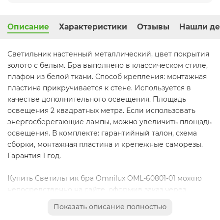
Описание
Характеристики
Отзывы
Нашли де
Светильник настенный металлический, цвет покрытия
золото с белым. Бра выполнено в классическом стиле,
плафон из белой ткани. Способ крепления: монтажная
пластина прикручивается к стене. Используется в
качестве дополнительного освещения. Площадь
освещения 2 квадратных метра. Если использовать
энергосберегающие лампы, можно увеличить площадь
освещения. В комплекте: гарантийный талон, схема
сборки, монтажная пластина и крепежные саморезы.
Гарантия 1 год.
Купить Светильник бра Omnilux OML-60801-01 можно
непосредственно на сайте, оформив заказ через
корзину или позвонить нам по тел.: (495) 133-92-80 или
Показать описание полностью
(926) 062-61-33. Мы Вам предложим лучшую цену и