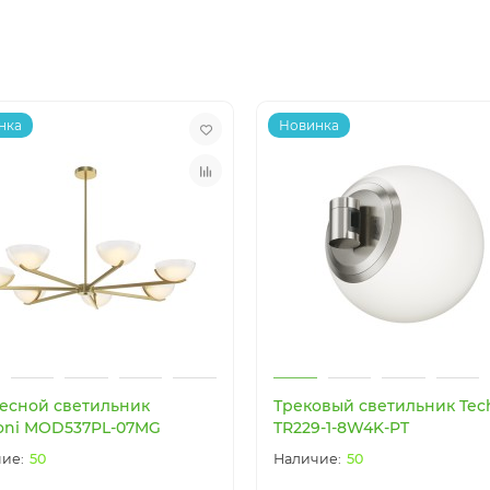
нка
Новинка
есной светильник
Трековый светильник Tech
oni MOD537PL-07MG
TR229-1-8W4K-PT
50
50