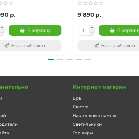
990 р.
9 890 р.
В корзину
В корзин
Быстрый заказ
Быстрый заказ
лнительно
Интернет-магазин
и
Бра
Люстры
рий
Настольные лампы
одители
Светильники
айта
Торшеры