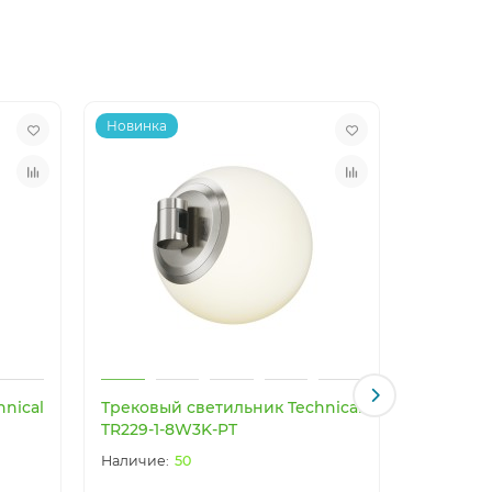
Новинка
Новинка
nical
Трековый светильник Technical
Трековый
TR229-1-8W3K-PT
TR229-1
50