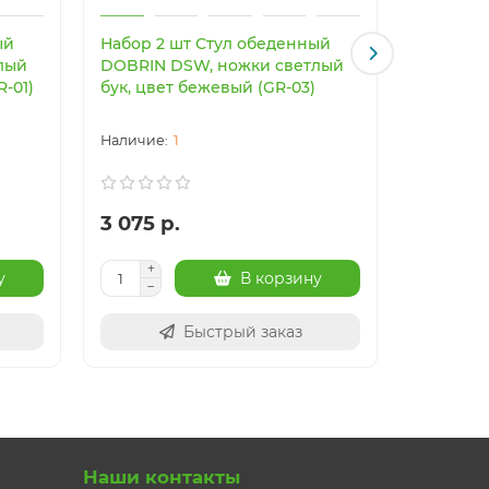
ый
Набор 2 шт Стул обеденный
Светоди
лый
DOBRIN DSW, ножки светлый
светильн
R-01)
бук, цвет бежевый (GR-03)
Imperiu
1
3 075 р.
24 003
у
В корзину
Быстрый заказ
Наши контакты