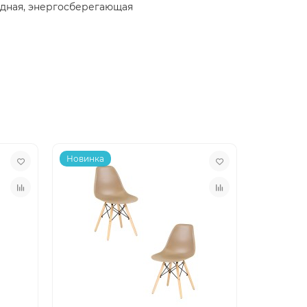
одная, энергосберегающая
Новинка
Новинка