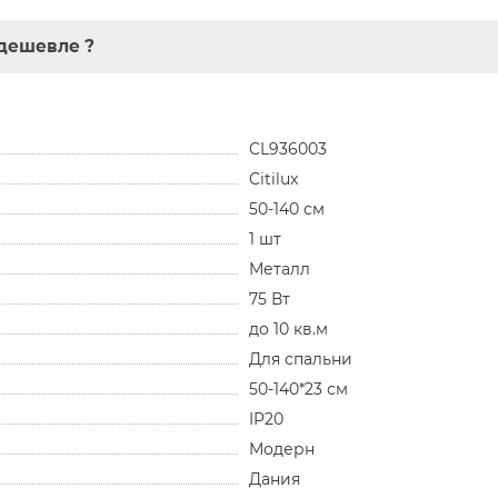
дешевле ?
CL936003
Citilux
50-140 см
1 шт
Металл
75 Вт
до 10 кв.м
Для спальни
50-140*23 см
IP20
Модерн
Дания