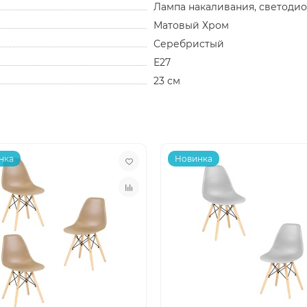
Лампа накаливания, светоди
Матовый Хром
Серебристый
Е27
23 см
нка
Новинка