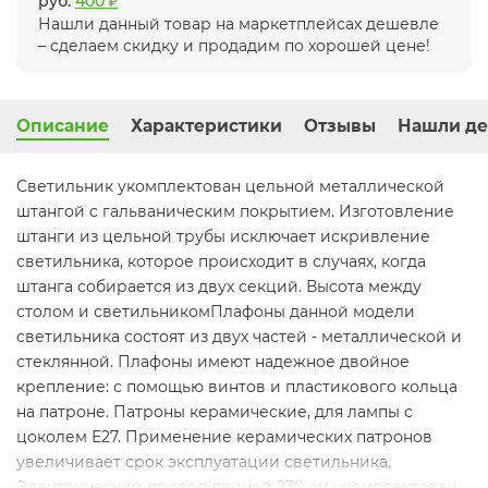
руб.
400 ₽
Нашли данный товар на маркетплейсах дешевле
– сделаем скидку и продадим по хорошей цене!
Описание
Характеристики
Отзывы
Нашли де
Светильник укомплектован цельной металлической
штангой с гальваническим покрытием. Изготовление
штанги из цельной трубы исключает искривление
светильника, которое происходит в случаях, когда
штанга собирается из двух секций. Высота между
столом и светильникомПлафоны данной модели
светильника состоят из двух частей - металлической и
стеклянной. Плафоны имеют надежное двойное
крепление: с помощью винтов и пластикового кольца
на патроне. Патроны керамические, для лампы с
цоколем Е27. Применение керамических патронов
увеличивает срок эксплуатации светильника.
Электрический провод длиной 230 см укомплектован