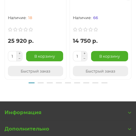
Оплатить товар также очень просто - либо наличными
курьеру при получении товара, либо по предоплате по
безналичному расчету.
18
66
Купить Светильник для бильярдного стола Alison
Bronze 3 плафона в интернет магазине Svetidom.ru
25 920 р.
14 750 р.
очень просто — достаточно лишь определиться с его
количеством и положить товар в корзину. Вы можете
В корзину
В корзину
корректировать свой заказ до нажатия кнопки
«Оформить заказ» по вашему желанию.
Быстрый заказ
Быстрый заказ
Мы знаем, что у Вас всегда есть выбор. Спасибо что
выбрали нас.
Информация
Дополнительно