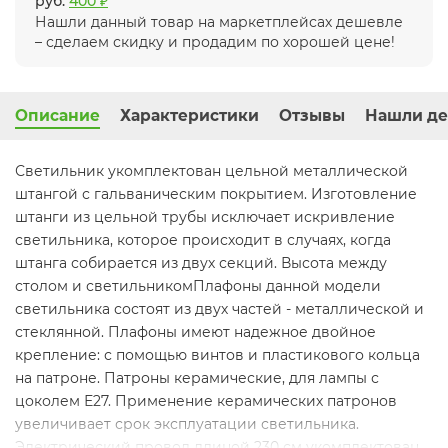
руб.
400 ₽
Нашли данный товар на маркетплейсах дешевле
– сделаем скидку и продадим по хорошей цене!
Описание
Характеристики
Отзывы
Нашли де
Светильник укомплектован цельной металлической
штангой с гальваническим покрытием. Изготовление
штанги из цельной трубы исключает искривление
светильника, которое происходит в случаях, когда
штанга собирается из двух секций. Высота между
столом и светильникомПлафоны данной модели
светильника состоят из двух частей - металлической и
стеклянной. Плафоны имеют надежное двойное
крепление: с помощью винтов и пластикового кольца
на патроне. Патроны керамические, для лампы с
цоколем Е27. Применение керамических патронов
увеличивает срок эксплуатации светильника.
Электрический провод длиной 230 см укомплектован