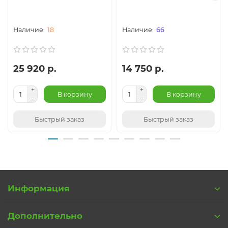
Оплатить товар также очень просто - либо наличными
курьеру при получении товара, либо по предоплате по
безналичному расчету.
18
66
Купить Светильник для бильярдного стола Alison
Bronze 4 плафона в интернет магазине Svetidom.ru
25 920 р.
14 750 р.
очень просто — достаточно лишь определиться с его
количеством и положить товар в корзину. Вы можете
В корзину
В корзину
корректировать свой заказ до нажатия кнопки
«Оформить заказ» по вашему желанию.
Быстрый заказ
Быстрый заказ
Мы знаем, что у Вас всегда есть выбор. Спасибо что
выбрали нас.
Информация
Дополнительно