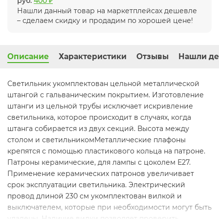
руб.
400 ₽
Нашли данный товар на маркетплейсах дешевле
– сделаем скидку и продадим по хорошей цене!
Описание
Характеристики
Отзывы
Нашли де
Светильник укомплектован цельной металлической
штангой с гальваническим покрытием. Изготовление
штанги из цельной трубы исключает искривление
светильника, которое происходит в случаях, когда
штанга собирается из двух секций. Высота между
столом и светильникомМеталлические плафоны
крепятся с помощью пластикового кольца на патроне.
Патроны керамические, для лампы с цоколем Е27.
Применение керамических патронов увеличивает
срок эксплуатации светильника. Электрический
провод длиной 230 см укомплектован вилкой и
выключателем, которые при необходимости могут быть
удалены. Наличие вилки позволяет проверить