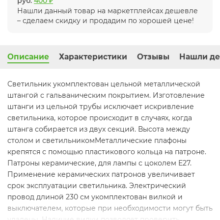
руб.
400 ₽
Нашли данный товар на маркетплейсах дешевле
– сделаем скидку и продадим по хорошей цене!
Описание
Характеристики
Отзывы
Нашли де
Светильник укомплектован цельной металлической
штангой с гальваническим покрытием. Изготовление
штанги из цельной трубы исключает искривление
светильника, которое происходит в случаях, когда
штанга собирается из двух секций. Высота между
столом и светильникомМеталлические плафоны
крепятся с помощью пластикового кольца на патроне.
Патроны керамические, для лампы с цоколем Е27.
Применение керамических патронов увеличивает
срок эксплуатации светильника. Электрический
провод длиной 230 см укомплектован вилкой и
выключателем, которые при необходимости могут быть
удалены. Наличие вилки позволяет проверить