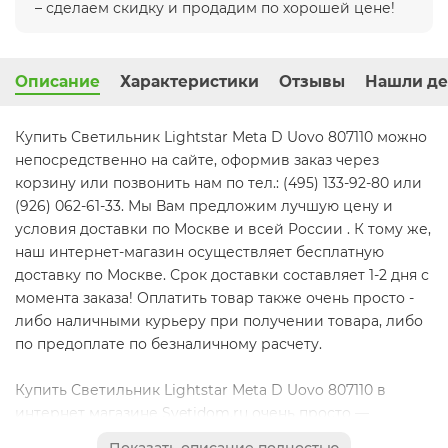
– сделаем скидку и продадим по хорошей цене!
Описание
Характеристики
Отзывы
Нашли де
Купить Светильник Lightstar Meta D Uovo 807110 можно
непосредственно на сайте, оформив заказ через
корзину или позвонить нам по тел.: (495) 133-92-80 или
(926) 062-61-33. Мы Вам предложим лучшую цену и
условия доставки по Москве и всей России . К тому же,
наш интернет-магазин осуществляет бесплатную
доставку по Москве. Срок доставки составляет 1-2 дня с
момента заказа! Оплатить товар также очень просто -
либо наличными курьеру при получении товара, либо
по предоплате по безналичному расчету.
Купить Светильник Lightstar Meta D Uovo 807110 в
интернет магазине Svetidom.ru очень просто —
достаточно лишь определиться с его количеством и