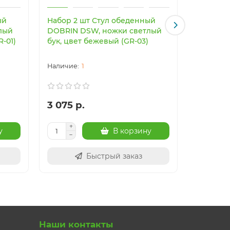
ый
Набор 2 шт Стул обеденный
Светоди
лый
DOBRIN DSW, ножки светлый
светильн
R-01)
бук, цвет бежевый (GR-03)
Imperiu
1
3 075 р.
24 003
у
В корзину
Быстрый заказ
Наши контакты