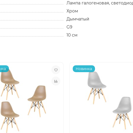
Лампа галогеновая, светодио
Хром
Дымчатый
G9
10 см
нка
Новинка