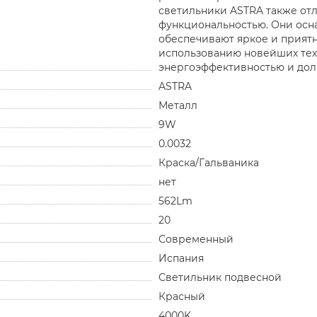
светильники ASTRA также от
функциональностью. Они ос
обеспечивают яркое и прият
использованию новейших тех
энергоэффективностью и дол
ASTRA
Металл
9W
0.0032
Краска/Гальваника
нет
562Lm
20
Современный
Испания
Светильник подвесной
Красный
4000K