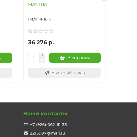
MANTRA
MANTRA
4
36 276 р.
41 017 
у
В корзину
Быстрый заказ
Наши контакты
+7 (926) 062-61-33
2215987@mail.ru