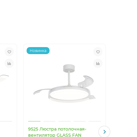
Новинка
Новинка
9525 Люстра потолочная-
9641 Люс
вентилятор GLASS FAN
вентиля