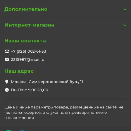
Мощность
Дополнительно
12 Вт
Напряжение, Вольт
Интернет-магазин
230V
Особенность
Наши контакты
Квадрат
+7 (926) 062-61-33
По назначению
2215987@mail.ru
Для прихожей
Наш адрес
Световой поток, Лм
Москва, Симферопольский бул., 11
960 Lm
Пн-Пт с 9,00-18,00
Степень IP
IP40
Цена и иные параметры товара, размещенные на сайте, не
являются офертой, а служат для предварительного
Страна
ознакомления.
Китай