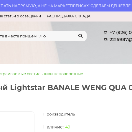
АТЬ НАПРЯМУЮ, А НЕ НА МАРКЕТПЛЕЙСАХ! СДЕЛАЕМ ДЕШЕВЛЕ!
е статьи о освещении
РАСПРОДАЖА СКЛАДА
+7 (926) 
2215987@
страиваемые светильники неповоротные
й Lightstar BANALE WENG QUA 0
Производитель
49