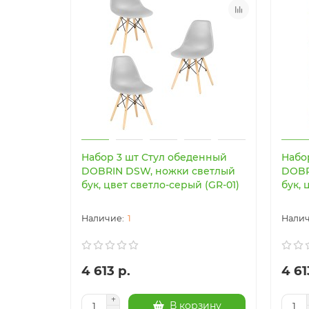
Набор 3 шт Стул обеденный
Набо
DOBRIN DSW, ножки светлый
DOBR
бук, цвет светло-серый (GR-01)
бук, 
1
4 613 р.
4 61
В корзину