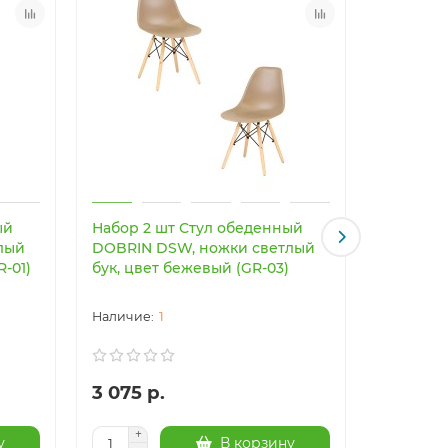
ый
Набор 2 шт Стул обеденный
Светоди
лый
DOBRIN DSW, ножки светлый
светильн
R-01)
бук, цвет бежевый (GR-03)
Imperiu
1
3 075 р.
24 003
у
В корзину