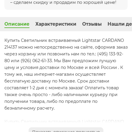
– сделаем скидку и продадим по хорошей цене!
Описание
Характеристики
Отзывы
Нашли де
Купить Светильник встраиваемый Lightstar CARDANO
214137 можно непосредственно на сайте, оформив заказ
через корзину или позвонить нам по тел.: (495) 133-92-
80 или (926) 062-61-33. Мы Вам предложим лучшую
цену и условия доставки по Москве и всей России . К
тому же, наш интернет-магазин осуществляет
бесплатную доставку по Москве. Срок доставки
составляет 1-2 дня с момента заказа! Оплатить товар
также очень просто - либо наличными курьеру при
получении товара, либо по предоплате по
безналичному расчету.
Купить Светильник встраиваемый Lightstar CARDANO
214137 в интернет магазине Svetidom.ru очень просто —