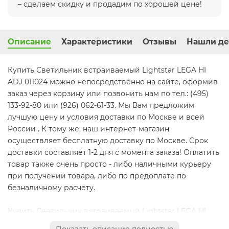
– сделаем скидку и продадим по хорошей цене!
Описание
Характеристики
Отзывы
Нашли де
Купить Светильник встраиваемый Lightstar LEGA HI
ADJ 011024 можно непосредственно на сайте, оформив
заказ через корзину или позвонить нам по тел.: (495)
133-92-80 или (926) 062-61-33. Мы Вам предложим
лучшую цену и условия доставки по Москве и всей
России . К тому же, наш интернет-магазин
осуществляет бесплатную доставку по Москве. Срок
доставки составляет 1-2 дня с момента заказа! Оплатить
товар также очень просто - либо наличными курьеру
при получении товара, либо по предоплате по
безналичному расчету.
Купить Светильник встраиваемый Lightstar LEGA HI
ADJ 011024 в интернет магазине Svetidom.ru очень