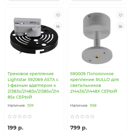
Трековое крепление
590009 Потолочное
Lightstar 592069 ASTA с
крепление RULLO для
1-фазным адаптером к
светильников
21383х/21483х/21385x/214
21443Х/21448X СЕРЫЙ
85x СЕРЫЙ
559
958
199 р.
799 р.