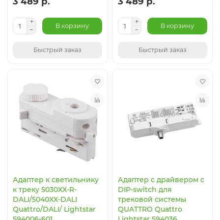
3 489 р.
3 489 р.
В корзину
В корзину
Быстрый заказ
Быстрый заказ
Адаптер к светильнику
Адаптер с драйвером с
к треку 5030XX-R-
DIP-switch для
DALI/5040XX-DALI
трековой системы
Quattro/DALI/ Lightstar
QUATTRO Quattro
594006-601
Lightstar 594036