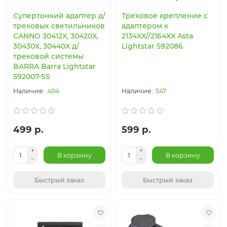
Супертонкий адаптер д/
Трековое крепление с
трековых светильников
адаптером к
CANNO 30412X, 30420X,
2134XX//2164XX Asta
30430X, 30440X д/
Lightstar 592086
трековой системы
BARRA Barra Lightstar
592007-SS
404
547
499 р.
599 р.
В корзину
В корзину
Быстрый заказ
Быстрый заказ