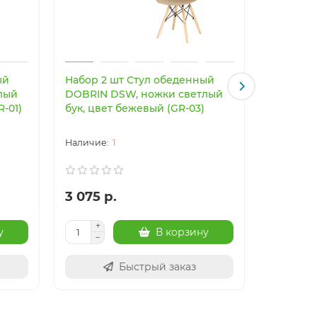
ый
Набор 2 шт Стул обеденный
Светоди
лый
DOBRIN DSW, ножки светлый
светильн
R-01)
бук, цвет бежевый (GR-03)
Imperiu
1
3 075 р.
24 003
у
В корзину
Быстрый заказ