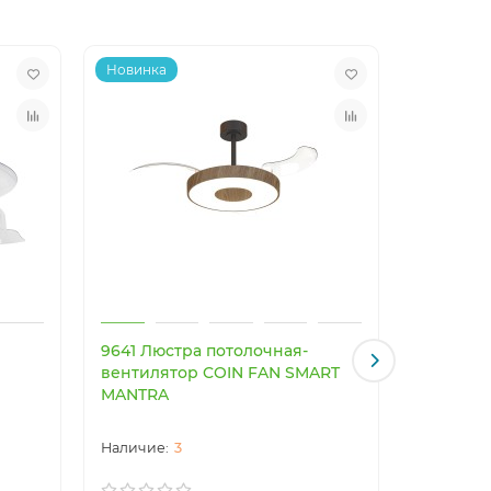
Новинка
Новинка
9641 Люстра потолочная-
9479 Лю
вентилятор COIN FAN SMART
вентиля
MANTRA
3