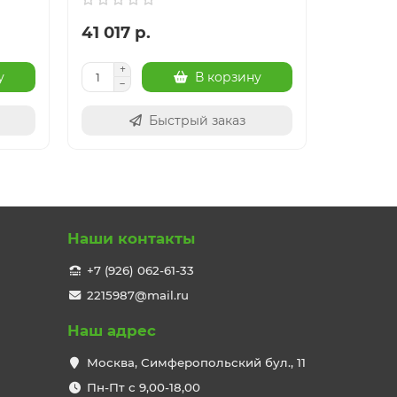
41 017 р.
40 949
у
В корзину
Быстрый заказ
Наши контакты
+7 (926) 062-61-33
2215987@mail.ru
Наш адрес
Москва, Симферопольский бул., 11
Пн-Пт с 9,00-18,00