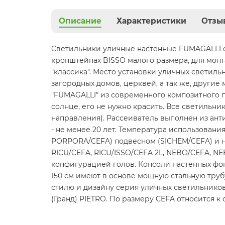
Описание
Характеристики
Отзы
Светильники уличные настенные FUMAGALLI с
кронштейнах BISSO малого размера, для монт
"классика". Место установки уличных светиль
загородных домов, церквей, а так же, другие
"FUMAGALLI" из современного композитного по
солнце, его не нужно красить. Все светильн
направления). Рассеиватель выполнен из ан
- не менее 20 лет. Температура использовани
PORPORA/CEFA) подвесном (SICHEM/CEFA) и на
RICU/CEFA, RICU/ISSO/CEFA 2L, NEBO/CEFA, NE
конфигурацией голов. Консоли настенных фо
150 см имеют в основе мощную стальную трубу
стилю и дизайну серия уличных светильнико
(Гранд) PIETRO. По размеру CEFA относится к