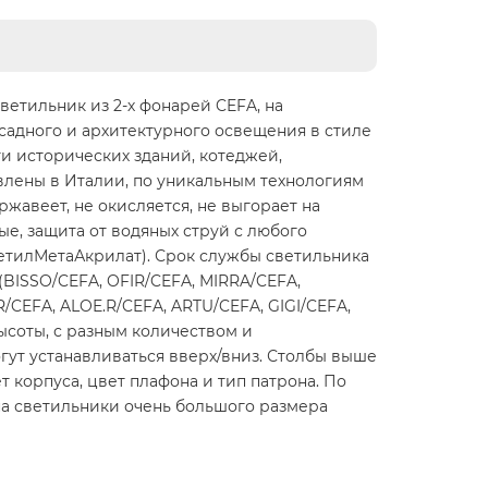
етильник из 2-х фонарей CEFA, на
асадного и архитектурного освещения в стиле
ти исторических зданий, котеджей,
овлены в Италии, по уникальным технологиям
ржавеет, не окисляется, не выгорает на
е, защита от водяных струй с любого
етилМетаАкрилат). Срок службы светильника
 (BISSO/CEFA, OFIR/CEFA, MIRRA/CEFA,
CEFA, ALOE.R/CEFA, ARTU/CEFA, GIGI/CEFA,
ысоты, с разным количеством и
ут устанавливаться вверх/вниз. Столбы выше
 корпуса, цвет плафона и тип патрона. По
на светильники очень большого размера