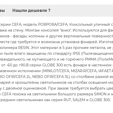
вы
Нашли дешевле ?
ерии CEFA, модель PORPORA/CEFA. Консольный уличный св
ажа на стену. Монтаж консолей "вниз". Используются для ф
ников - фасады, колонны и другие вертикальные поверхнос
 места где требуется и возможна установка фонарей. Изгот
лимера RESIN. Этот материал в 5 раз прочнее металла, не 
ики пыле-влаго защищены по стандарту IP55 (Пылезащищенны
тивандального, не мутнеющего и не горючего PMMA (ПолиМ
я от -60 до +90.В серии GLOBE 300 есть фонари в настенном
земном исполнении (MINILOT/CEFA, MIZAR.R/CEFA, IAFAET.R/
BO OFIR/CEFA 2L, NEBO OFIR/CEFA 3L) со столбами разной в
нарей и кронштейны светильников на столбах освщения мог
 с двойной оцинковкой. При заказе требуется выбрать цвет
в CEFA похожа на светильники большого размера SIMON и 
 средним светильникам как серия RUT, SALEM и GLOBE 300.