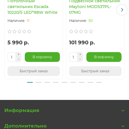
Потолочный
Подвесной светильник
светильник Escada
Maytoni MOD537PL-
10220/5 LED*98W White
07MG
11
50
5 990 р.
101 990 р.
В корзину
В корзину
Быстрый заказ
Быстрый заказ
Информация
Дополнительно