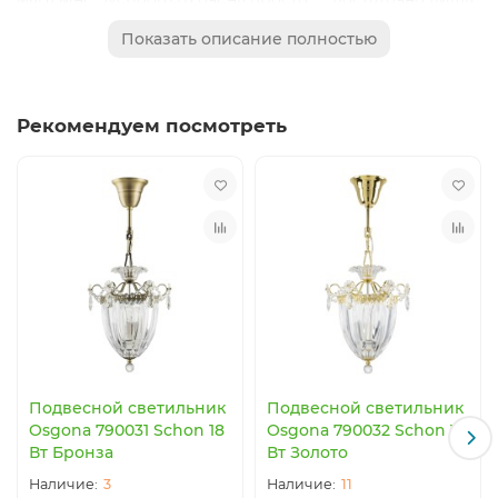
определиться с его количеством и положить товар в
Показать описание полностью
корзину. Вы можете корректировать свой заказ до
нажатия кнопки «Оформить заказ» по вашему желанию.
Рекомендуем посмотреть
Мы знаем, что у Вас всегда есть выбор. Спасибо что
выбрали нас.
Подвесной светильник
Подвесной светильник
Osgona 790031 Schon 18
Osgona 790032 Schon 18
Вт Бронза
Вт Золото
3
11