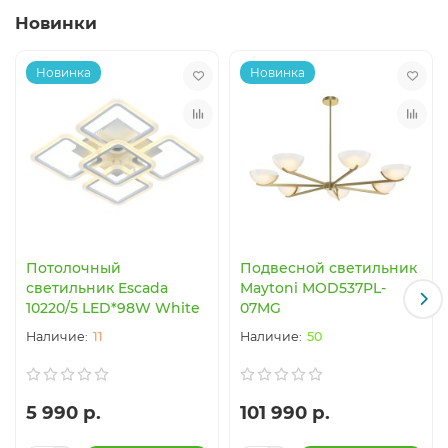
Новинки
Новинка
Новинка
Потолочный
Подвесной светильник
светильник Escada
Maytoni MOD537PL-
10220/5 LED*98W White
07MG
11
50
5 990 р.
101 990 р.